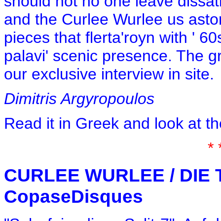
should not no one leave dissat
and the Curlee Wurlee us aston
pieces that flerta'royn with ' 6
palavi' scenic presence. The gr
our exclusive interview in site.
Dimitris Argyropoulos
Read it in Greek and look at t
* 
CURLEE WURLEE / DIE T
CopaseDisques