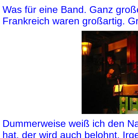
Was für eine Band. Ganz große
Frankreich waren großartig. G
Dummerweise weiß ich den Na
hat, der wird auch belohnt. Ir