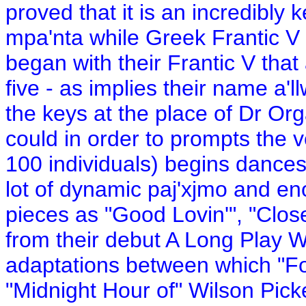
proved that it is an incredibly 
mpa'nta while Greek Frantic V 
began with their Frantic V that a
five - as implies their name a'l
the keys at the place of Dr Org
could in order to prompts the ve
100 individuals) begins dances
lot of dynamic paj'xjmo and en
pieces as "Good Lovin'", "Clo
from their debut A Long Play Wi
adaptations between which "Fo
"Midnight Hour of" Wilson Pick